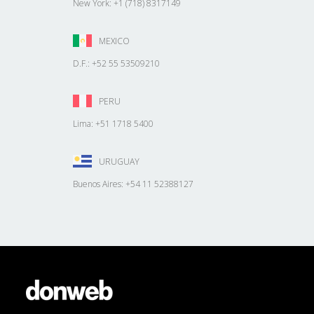
New York: +1 (718) 8317149
MEXICO
D.F.: +52 55 53509210
PERU
Lima: +51 1718 5400
URUGUAY
Buenos Aires: +54 11 52388127